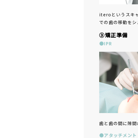
iteroという
での歯の移動をシ
③矯正準備
●IPR
歯と歯の間に隙間
●アタッチメント