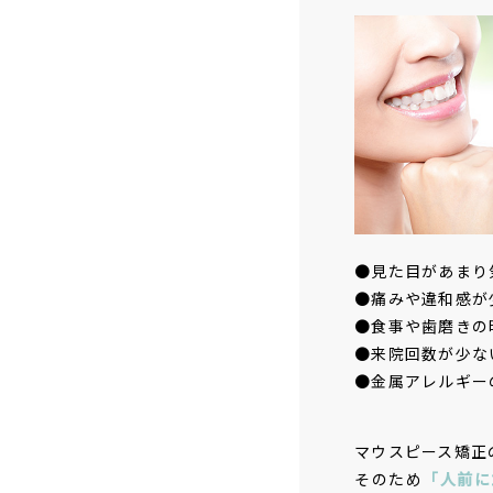
●見た目があまり
●痛みや違和感が
●食事や歯磨きの
●来院回数が少な
●金属アレルギー
マウスピース矯正
そのため
「人前に