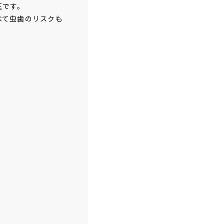
正です。
べて虫歯のリスクも