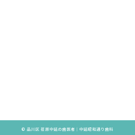
© 品川区 荏原中延の歯医者｜中延昭和通り歯科