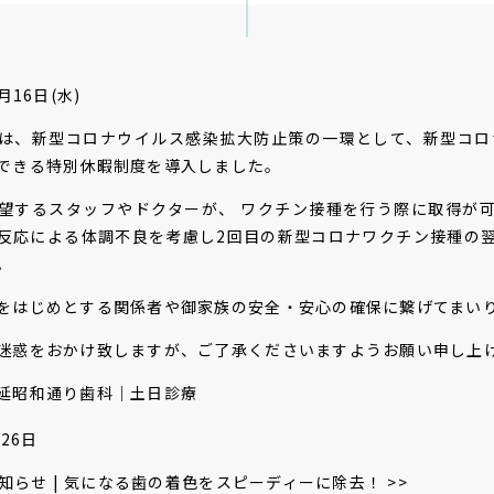
月16日(水)
は、新型コロナウイルス感染拡大防止策の一環として、新型コロ
できる特別休暇制度を導入しました。
望するスタッフやドクターが、 ワクチン接種を行う際に取得が
反応による体調不良を考慮し2回目の新型コロナワクチン接種の
。
をはじめとする関係者や御家族の安全・安心の確保に繋げてまい
迷惑をおかけ致しますが、ご了承くださいますようお願い申し上
延昭和通り歯科｜土日診療
月26日
知らせ
|
気になる歯の着色を
スピーディーに除去！
>>