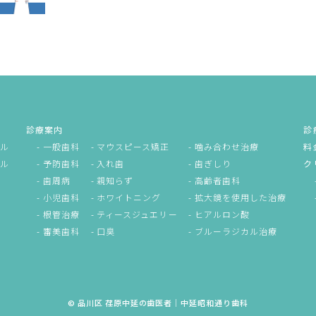
診療案内
診
ル
一般歯科
マウスピース矯正
噛み合わせ治療
料
ル
予防歯科
入れ歯
歯ぎしり
ク
歯周病
親知らず
高齢者歯科
小児歯科
ホワイトニング
拡大鏡を使用した治療
根管治療
ティースジュエリー
ヒアルロン酸
審美歯科
口臭
ブルーラジカル治療
© 品川区 荏原中延の歯医者｜中延昭和通り歯科