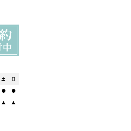
土
日
●
●
▲
▲