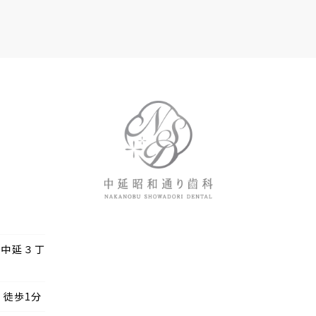
区中延３丁
駅
徒歩1分